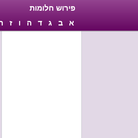
פירוש חלומות
א
ב
ג
ד
ה
ו
ז
ח