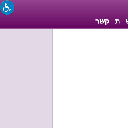
ת
קשר