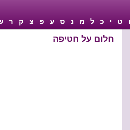
ט
י
כ
ל
מ
נ
ס
ע
פ
צ
ק
ר
ש
חלום על חטיפה